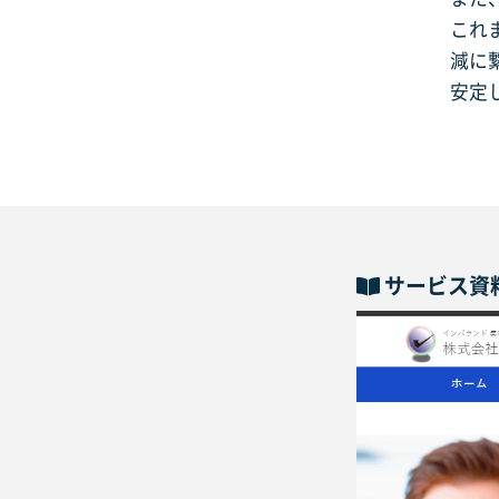
これ
減に
安定
サービス資