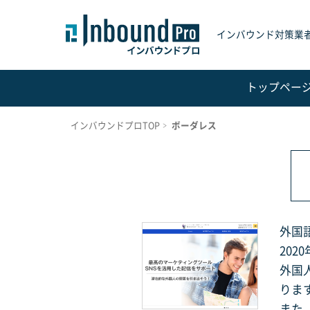
インバウンド対策業
トップペー
インバウンドプロTOP
ボーダレス
外国
20
外国
りま
また