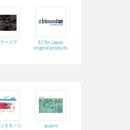
ンテージア
EC for Japan
original products
パンエモーシ
quatre