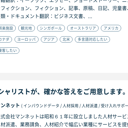
書籍翻訳：イーブック、エッセー、ショートストーリー、ニ
ンフィクション、フィクション、記事、原稿、日記、児童書
類・ドキュメント翻訳：ビジネス文書、...
娯楽施設
観光地
シンガポール
オーストラリア
アメリカ
カナダ
ヨーロッパ
アジア
北米
多言語対応したい
接客したい
シャリストが、確かな答えをご用意します
マンネット
( インバウンドデータ / 人材採用 / 人材派遣 / 受け入れサポート 
株式会社マンネットは昭和６１年に設立しました人材サービ
人材派遣、業務請負、人材紹介で幅広い業種にサービスを提