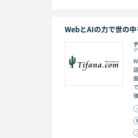
WebとAIの力で世の
ジ
強