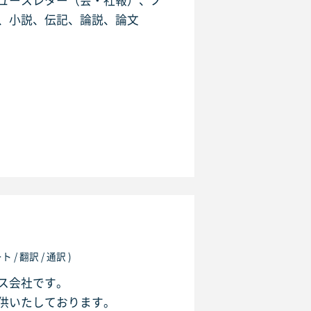
ュースレター（会・社報）、ノ
、小説、伝記、論説、論文
。
/ 翻訳 / 通訳 )
ス会社です。
供いたしております。