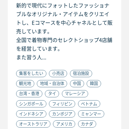
新的で現代にフォットしたファッショナ
ブルなオリジナル・アイテムをクリエイ
トし、Eコマースを中心チャネルとして販
売しています。
全国で着物専門のセレクトショップ4店舗
を経営しています。
また習う人...
集客をしたい
小売店
宿泊施設
観光地
地域・自治体
中国
韓国
台湾・香港
タイ
マレーシア
シンガポール
フィリピン
ベトナム
インドネシア
カンボジア
ミャンマー
オーストラリア
アメリカ
カナダ