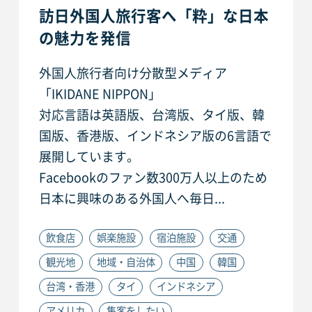
訪日外国人旅行客へ「粋」な日本
の魅力を発信
外国人旅行者向け分散型メディア
「IKIDANE NIPPON」
対応言語は英語版、台湾版、タイ版、韓
国版、香港版、インドネシア版の6言語で
展開しています。
Facebookのファン数300万人以上のため
日本に興味のある外国人へ毎日...
飲食店
娯楽施設
宿泊施設
交通
観光地
地域・自治体
中国
韓国
台湾・香港
タイ
インドネシア
アメリカ
集客をしたい