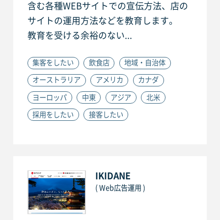
含む各種WEBサイトでの宣伝方法、店の
サイトの運用方法などを教育します。
教育を受ける余裕のない...
集客をしたい
飲食店
地域・自治体
オーストラリア
アメリカ
カナダ
ヨーロッパ
中東
アジア
北米
採用をしたい
接客したい
IKIDANE
( Web広告運用 )