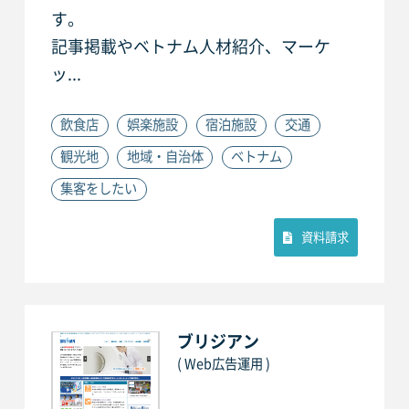
す。
記事掲載やベトナム人材紹介、マーケ
ッ...
飲食店
娯楽施設
宿泊施設
交通
観光地
地域・自治体
ベトナム
集客をしたい
資料請求
ブリジアン
( Web広告運用 )