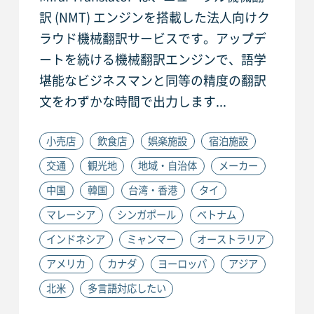
訳 (NMT) エンジンを搭載した法人向けク
ラウド機械翻訳サービスです。アップデ
ートを続ける機械翻訳エンジンで、語学
堪能なビジネスマンと同等の精度の翻訳
文をわずかな時間で出力します...
小売店
飲食店
娯楽施設
宿泊施設
交通
観光地
地域・自治体
メーカー
中国
韓国
台湾・香港
タイ
マレーシア
シンガポール
ベトナム
インドネシア
ミャンマー
オーストラリア
アメリカ
カナダ
ヨーロッパ
アジア
北米
多言語対応したい