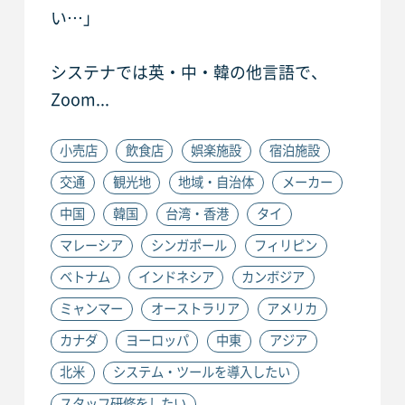
い…」
システナでは英・中・韓の他言語で、
Zoom...
小売店
飲食店
娯楽施設
宿泊施設
交通
観光地
地域・自治体
メーカー
中国
韓国
台湾・香港
タイ
マレーシア
シンガポール
フィリピン
ベトナム
インドネシア
カンボジア
ミャンマー
オーストラリア
アメリカ
カナダ
ヨーロッパ
中東
アジア
北米
システム・ツールを導入したい
スタッフ研修をしたい