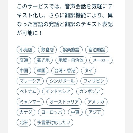
このサービスでは、音声会話を気軽にテ
キスト化し、さらに翻訳機能により、異
なった言語の発話と翻訳のテキスト表記
が可能に！
小売店
飲食店
娯楽施設
宿泊施設
交通
観光地
地域・自治体
メーカー
中国
韓国
台湾・香港
タイ
マレーシア
シンガポール
フィリピン
ベトナム
インドネシア
カンボジア
ミャンマー
オーストラリア
アメリカ
カナダ
ヨーロッパ
中東
アジア
北米
多言語対応したい