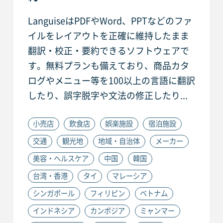
LanguiseはPDFやWord、PPTなどのファ
イルをレイアウトを正確に維持したまま
翻訳・校正・要約できるソフトウェアで
す。無料プランも備えており、商品カタ
ログやメニュー等を100以上の言語に翻訳
したり、誤字脱字や文法の修正したり...
小売店
飲食店
娯楽施設
宿泊施設
交通
観光地
地域・自治体
メーカー
美容・ヘルスケア
中国
韓国
台湾・香港
タイ
マレーシア
シンガポール
フィリピン
ベトナム
インドネシア
カンボジア
ミャンマー