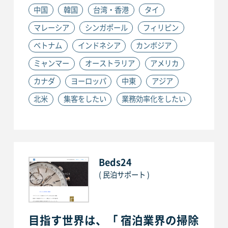
中国
韓国
台湾・香港
タイ
マレーシア
シンガポール
フィリピン
ベトナム
インドネシア
カンボジア
ミャンマー
オーストラリア
アメリカ
カナダ
ヨーロッパ
中東
アジア
北米
集客をしたい
業務効率化をしたい
Beds24
( 民泊サポート )
目指す世界は、「 宿泊業界の掃除