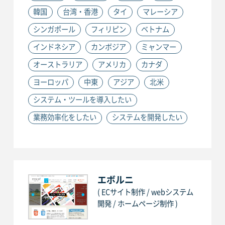
韓国
台湾・香港
タイ
マレーシア
シンガポール
フィリピン
ベトナム
インドネシア
カンボジア
ミャンマー
オーストラリア
アメリカ
カナダ
ヨーロッパ
中東
アジア
北米
システム・ツールを導入したい
業務効率化をしたい
システムを開発したい
エボルニ
( ECサイト制作 / webシステム
開発 / ホームページ制作 )