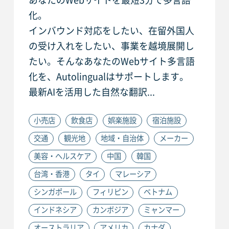
化。
インバウンド対応をしたい、在留外国人
の受け入れをしたい、事業を越境展開し
たい。そんなあなたのWebサイト多言語
化を、Autolingualはサポートします。
最新AIを活用した自然な翻訳...
小売店
飲食店
娯楽施設
宿泊施設
交通
観光地
地域・自治体
メーカー
美容・ヘルスケア
中国
韓国
台湾・香港
タイ
マレーシア
シンガポール
フィリピン
ベトナム
インドネシア
カンボジア
ミャンマー
オーストラリア
アメリカ
カナダ