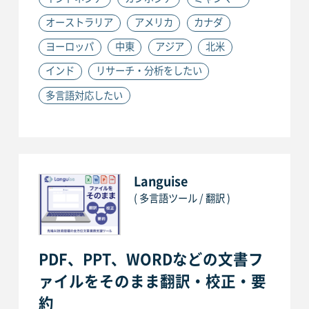
オーストラリア
アメリカ
カナダ
ヨーロッパ
中東
アジア
北米
インド
リサーチ・分析をしたい
多言語対応したい
Languise
( 多言語ツール / 翻訳 )
PDF、PPT、WORDなどの文書フ
ァイルをそのまま翻訳・校正・要
約