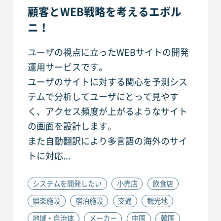
顧客とWEB戦略を考えるエボル
ニ！
ユーザの視点に立ったWEBサイトの開発
運用サービスです。
ユーザのサイトに対する関心を予測シス
テムで分析してユーザにとって見やす
く、アクセス頻度が上がるようなサイト
の画面を設計します。
また自動翻訳により多言語の海外のサイ
トに対応...
システムを開発したい
小売店
飲食店
娯楽施設
宿泊施設
交通
観光地
地域・自治体
メーカー
中国
韓国