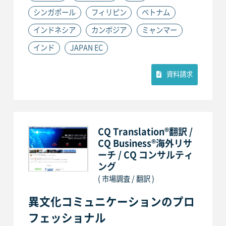
シンガポール
フィリピン
ベトナム
インドネシア
カンボジア
ミャンマー
インド
JAPAN EC
資料請求
CQ Translation®翻訳 /
CQ Business®海外リサ
ーチ / CQ コンサルティ
ング
( 市場調査 / 翻訳 )
異文化コミュニケーションのプロ
フェッショナル