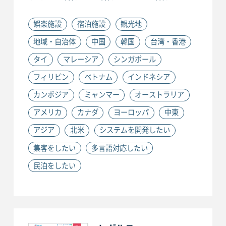
娯楽施設
宿泊施設
観光地
地域・自治体
中国
韓国
台湾・香港
タイ
マレーシア
シンガポール
フィリピン
ベトナム
インドネシア
カンボジア
ミャンマー
オーストラリア
アメリカ
カナダ
ヨーロッパ
中東
アジア
北米
システムを開発したい
集客をしたい
多言語対応したい
民泊をしたい