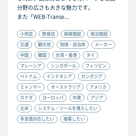
分野の広さも大きな魅力です。
また「WEB-Transe...
小売店
飲食店
娯楽施設
宿泊施設
交通
観光地
地域・自治体
メーカー
中国
韓国
台湾・香港
タイ
マレーシア
シンガポール
フィリピン
ベトナム
インドネシア
カンボジア
ミャンマー
オーストラリア
アメリカ
カナダ
ヨーロッパ
中東
アジア
北米
システム・ツールを導入したい
多言語対応したい
接客したい