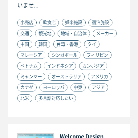
いませ...
小売店
飲食店
娯楽施設
宿泊施設
交通
観光地
地域・自治体
メーカー
中国
韓国
台湾・香港
タイ
マレーシア
シンガポール
フィリピン
ベトナム
インドネシア
カンボジア
ミャンマー
オーストラリア
アメリカ
カナダ
ヨーロッパ
中東
アジア
北米
多言語対応したい
Welcome Design