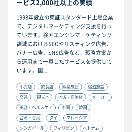
ービス2,000社以上の実績
1998年設立の東証スタンダード上場企業
で、デジタルマーケティング支援を行っ
ています。検索エンジンマーケティング
領域におけるSEOやリスティング広告、
バナー広告、SNS広告など、戦略立案か
ら運用まで一貫したサービスを提供して
います。国...
小売店
飲食店
娯楽施設
宿泊施設
交通
観光地
地域・自治体
メーカー
美容・ヘルスケア
中国
韓国
台湾・香港
タイ
マレーシア
シンガポール
フィリピン
ベトナム