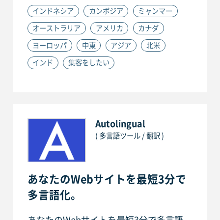
インドネシア
カンボジア
ミャンマー
オーストラリア
アメリカ
カナダ
ヨーロッパ
中東
アジア
北米
インド
集客をしたい
Autolingual
( 多言語ツール / 翻訳 )
あなたのWebサイトを最短3分で
多言語化。
あなたのWebサイトを最短3分で多言語