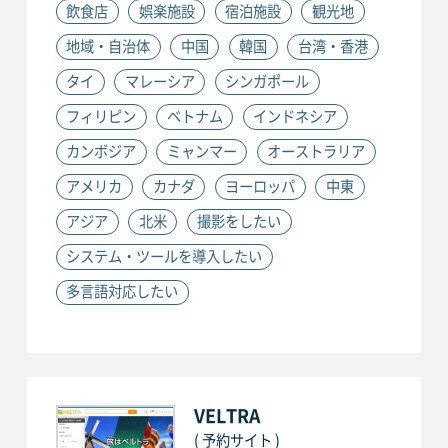
飲食店
娯楽施設
宿泊施設
観光地
地域・自治体
中国
韓国
台湾・香港
タイ
マレーシア
シンガポール
フィリピン
ベトナム
インドネシア
カンボジア
ミャンマー
オーストラリア
アメリカ
カナダ
ヨーロッパ
中東
アジア
北米
撮影をしたい
システム・ツールを導入したい
多言語対応したい
VELTRA
( 予約サイト )