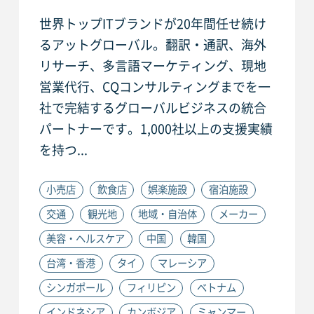
世界トップITブランドが20年間任せ続け
るアットグローバル。翻訳・通訳、海外
リサーチ、多言語マーケティング、現地
営業代行、CQコンサルティングまでを一
社で完結するグローバルビジネスの統合
パートナーです。1,000社以上の支援実績
を持つ...
小売店
飲食店
娯楽施設
宿泊施設
交通
観光地
地域・自治体
メーカー
美容・ヘルスケア
中国
韓国
台湾・香港
タイ
マレーシア
シンガポール
フィリピン
ベトナム
インドネシア
カンボジア
ミャンマー