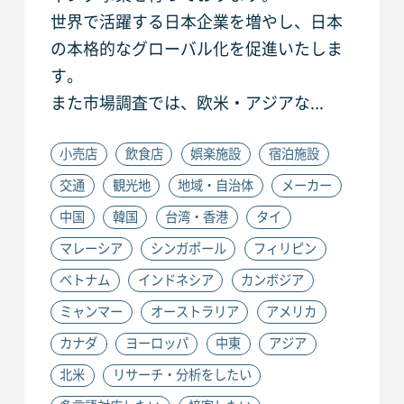
世界で活躍する日本企業を増やし、日本
の本格的なグローバル化を促進いたしま
す。
また市場調査では、欧米・アジアな...
小売店
飲食店
娯楽施設
宿泊施設
交通
観光地
地域・自治体
メーカー
中国
韓国
台湾・香港
タイ
マレーシア
シンガポール
フィリピン
ベトナム
インドネシア
カンボジア
ミャンマー
オーストラリア
アメリカ
カナダ
ヨーロッパ
中東
アジア
北米
リサーチ・分析をしたい